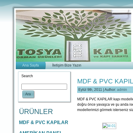
Ana Sayfa
İletişim Bize Yazın
Search
MDF & PVC KAPI
Eylül 9th, 2011 | Author:
admin
Ara
MDF & PVC KAPILAR kapı modelleri 
doğru önce yavaşca ve şu anda ise 
ÜRÜNLER
modellerimizi görmek isterseniz siz
MDF & PVC KAPILAR