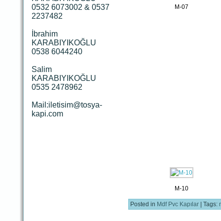
0532 6073002 & 0537
M-07
2237482
İbrahim
KARABIYIKOĞLU
0538 6044240
Salim
KARABIYIKOĞLU
0535 2478962
Mail:iletisim@tosya-
kapi.com
M-10
Posted in
Mdf Pvc Kapılar
| Tags: