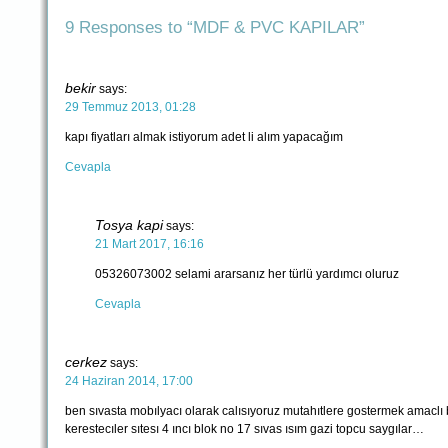
9 Responses to “MDF & PVC KAPILAR”
bekir
says:
29 Temmuz 2013, 01:28
kapı fiyatları almak istiyorum adet li alım yapacağım
Cevapla
Tosya kapi
says:
21 Mart 2017, 16:16
05326073002 selami ararsanız her türlü yardımcı oluruz
Cevapla
cerkez
says:
24 Haziran 2014, 17:00
ben sıvasta mobılyacı olarak calısıyoruz mutahıtlere gostermek amaclı 
kerestecıler sıtesı 4 ıncı blok no 17 sıvas ısım gazi topcu saygılar…