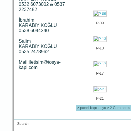
0532 6073002 & 0537
2237482
İbrahim
P-09
KARABIYIKOĞLU
0538 6044240
Salim
KARABIYIKOĞLU
P-13
0535 2478962
Mail:iletisim@tosya-
kapi.com
P-17
P-21
>
panel kapı tosya
>
2 Comments
Search