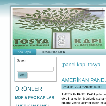
Ana Sayfa
İletişim Bize Yazın
Search
;panel kapı tosya
Ara
AMERİKAN PANEL
Eylül 8th, 2011 > Author:
admin
ÜRÜNLER
AMERİKAN PANEL KAPı fiyatları am
MDF & PVC KAPILAR
göre imal edilen ürünlerde siz hang
bularak yerine taktırabilirsiniz imk