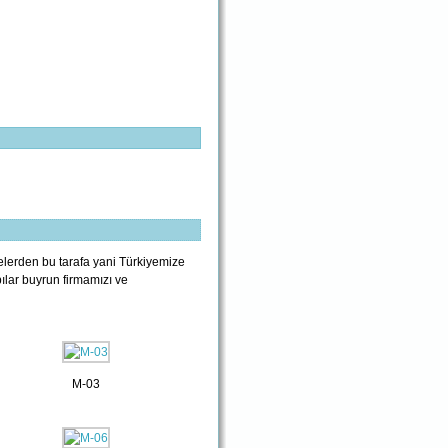
elerden bu tarafa yani Türkiyemize
ılar buyrun firmamızı ve
M-03