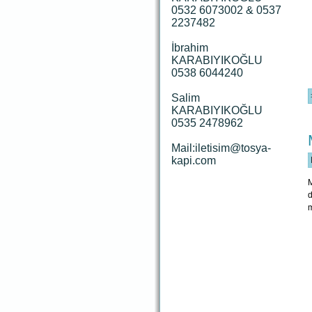
0532 6073002 & 0537
2237482
İbrahim
KARABIYIKOĞLU
0538 6044240
Salim
KARABIYIKOĞLU
0535 2478962
Mail:iletisim@tosya-
kapi.com
M
d
m