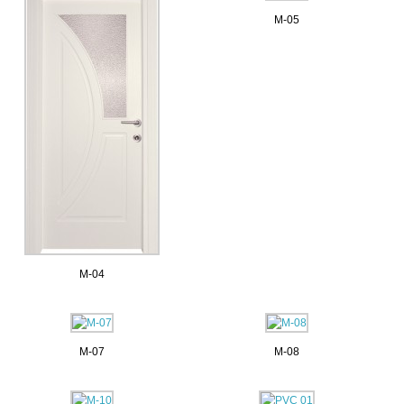
M-05
M-04
M-07
M-08