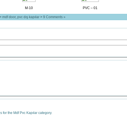
M-10
PVC – 01
>
mdf door
,
pvc dış kapılar
>
9 Comments »
s for the Mdf Pvc Kapılar category.