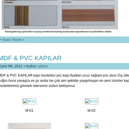
>
Suan Yorum »
MDF & PVC KAPILAR
Eylül 9th, 2011 > Author:
admin
DF & PVC KAPILAR kapı modelleri pvc kapı fiyatları ucuz sağlam pvc door Dış ülk
oğru önce yavaşca ve şu anda ise çok seri şekilde yaygınlaşan en yeni ürünler kap
odellerimizi görmek isterseniz sizleri bekliyoruz.
M-01
M-02