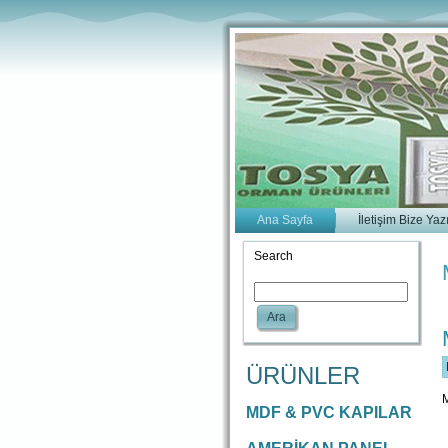
Ana Sayfa
İletişim Bize Yaz
Search
Ara
ÜRÜNLER
M
MDF & PVC KAPILAR